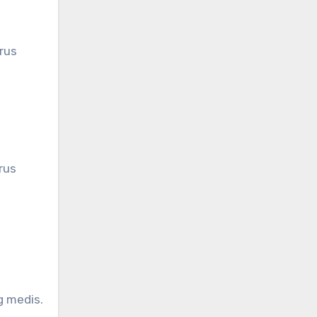
rus
rus
g medis.