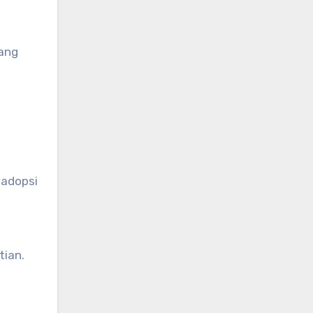
yang
 adopsi
tian.