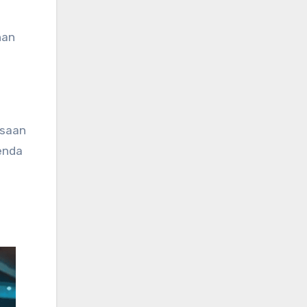
han
ksaan
enda