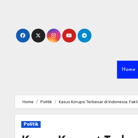
Skip
to
content
Home
Home
Politik
Kasus Korupsi Terbesar di Indonesia: Fa
Politik