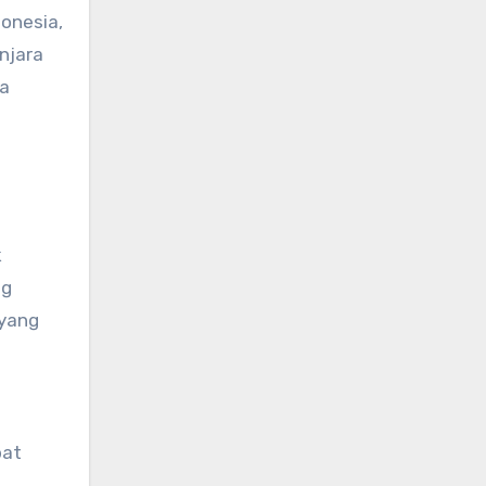
onesia,
njara
ya
k
ng
 yang
bat