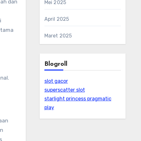
tah dan
Mei 2025
April 2025
i
 utama
Maret 2025
Blogroll
nal.
slot gacor
superscatter slot
starlight princess pragmatic
play
yaan
an
s