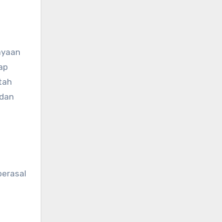
ayaan
ap
tah
 dan
i
berasal